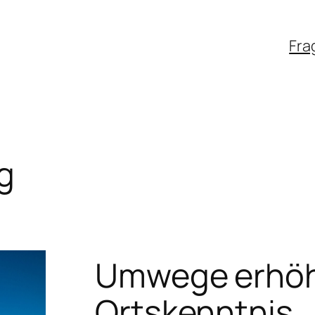
Fra
g
Umwege erhöh
Ortskenntnis