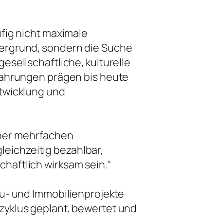
fig nicht maximale
ergrund, sondern die Suche
esellschaftliche, kulturelle
fahrungen prägen bis heute
twicklung und
iner mehrfachen
eichzeitig bezahlbar,
chaftlich wirksam sein.“
au- und Immobilienprojekte
yklus geplant, bewertet und