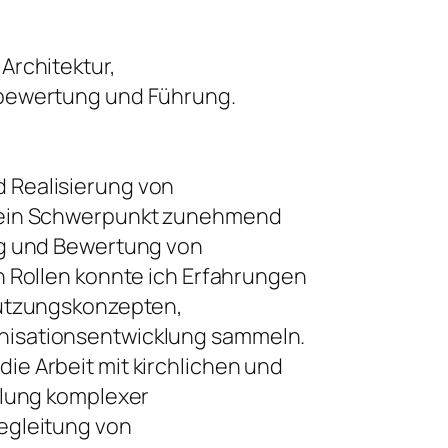
Architektur,
nbewertung und Führung.
 Realisierung von
 mein Schwerpunkt zunehmend
ng und Bewertung von
n Rollen konnte ich Erfahrungen
Nutzungskonzepten,
nisationsentwicklung sammeln.
ie Arbeit mit kirchlichen und
klung komplexer
egleitung von