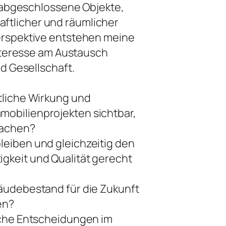
 abgeschlossene Objekte,
haftlicher und räumlicher
rspektive entstehen meine
nteresse am Austausch
d Gesellschaft.
tliche Wirkung und
obilienprojekten sichtbar,
machen?
leiben und gleichzeitig den
gkeit und Qualität gerecht
bäudebestand für die Zukunft
en?
liche Entscheidungen im